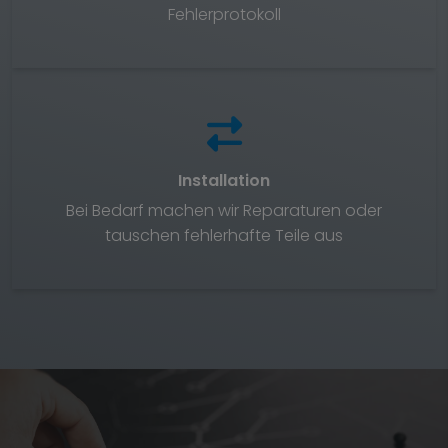
Fehlerprotokoll
Installation
Bei Bedarf machen wir Reparaturen oder
tauschen fehlerhafte Teile aus