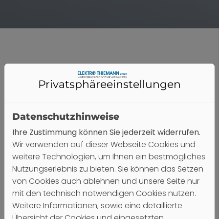
Erfahren, kompetent und
Privatsphäre­einstellungen
gewissenhaft
Auf unser erfahrenen Prüfexperten können Sie sich
ganz sicher verlassen. Sie sind spezialisiert auf die
Datenschutzhinweise
Prüfung von Betriebsmitteln und Anlagen.
Ihre Zustimmung können Sie jederzeit widerrufen.
Regelmäßige Schulungen und Weiterbildungen
Wir verwenden auf dieser Webseite Cookies und
sorgen dafür, dass sie immer auf dem neuesten
weitere Technologien, um Ihnen ein bestmögliches
Wissensstand der relevanten Technik bleiben. Sie
Nutzungserlebnis zu bieten. Sie können das Setzen
arbeiten nach einem bewährten Prüfkonzept und
von Cookies auch ablehnen und unsere Seite nur
sind mit modernsten Prüfgeräten ausgestattet.
mit den technisch notwendigen Cookies nutzen.
Weitere Informationen, sowie eine detaillierte
Übersicht der Cookies und eingesetzten