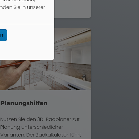
Weiterlesen
nden Sie in unserer
en
Planungshilfen
Nutzen Sie den 3D-Badplaner zur
Planung unterschiedlicher
Varianten. Der Badkalkulator führt