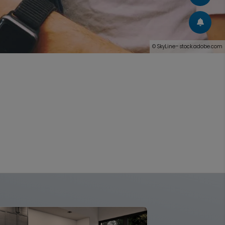
© SkyLine– stock.adobe.com