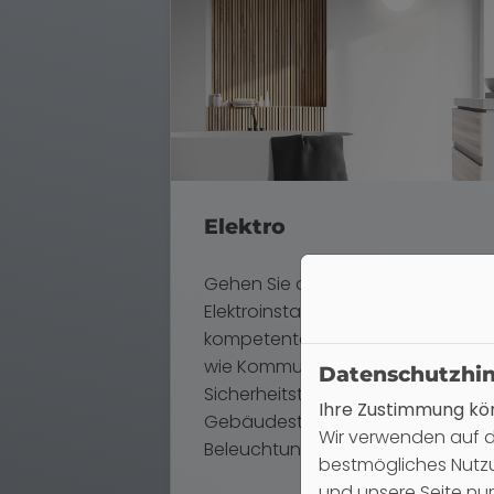
Elektro
Gehen Sie auf Nummer sicher bei
Elektroinstallationen. Wir sind Ihr
kompetenter Partner in Bereichen
wie Kommunikationstechnik,
Datenschutzhi
Sicherheitstechnik, intelligente
Ihre Zustimmung kön
Gebäudesteuerung oder
Wir verwenden auf d
Beleuchtungskonzepte.
bestmögliches Nutzu
und unsere Seite nu