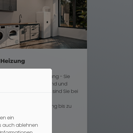
Heizung
Alles rund um die Heizung - Sie
wollen umweltschonend und
effizient heizen? Dann sind Sie bei
uns richtig. Von der
Heizungsmodernisierung bis zu
Service und Wartung.
en ein
es auch ablehnen
Informationen,