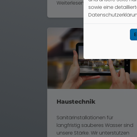
Weiterlesen
sowie eine detaillie
Datenschutzerklärung
E
Haustechnik
Sanitärinstallationen für
langfristig sauberes Wasser sind
unsere Stärke. Wir unterstützen